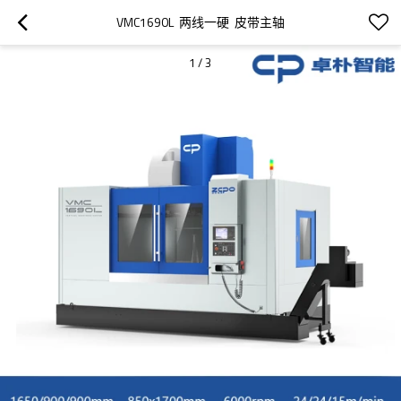
VMC1690L  两线一硬  皮带主轴
1
/
3