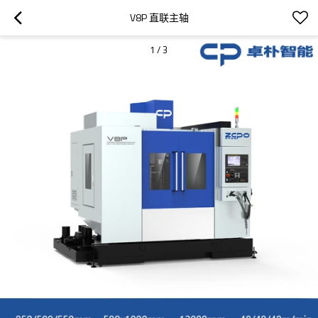
V8P 直联主轴
1
/
3