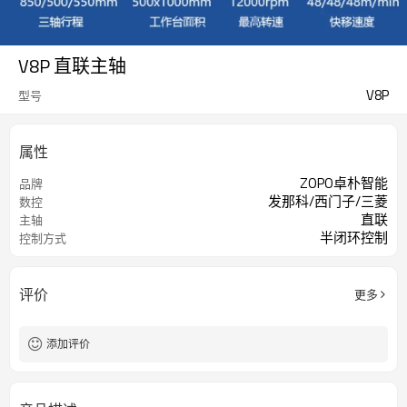
V8P 直联主轴
V8P
型号
属性
ZOPO卓朴智能
品牌
发那科/西门子/三菱
数控
直联
主轴
半闭环控制
控制方式
评价
更多
添加评价