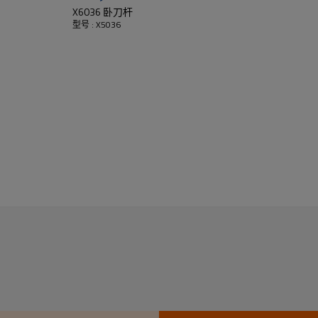
X6036 卧刀杆
型号 : X5036
360×1600mm
1500rpm
工作台面积
最高转速