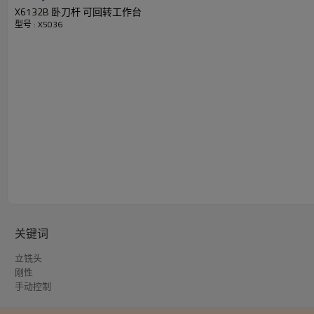
X6132B 卧刀杆 可回转工作台
型号 : X5036
1020/300/410mm
三轴行程
关键词
机型概览
立铣头
产品外观
刚性
手动控制
产品亮点
技术参数