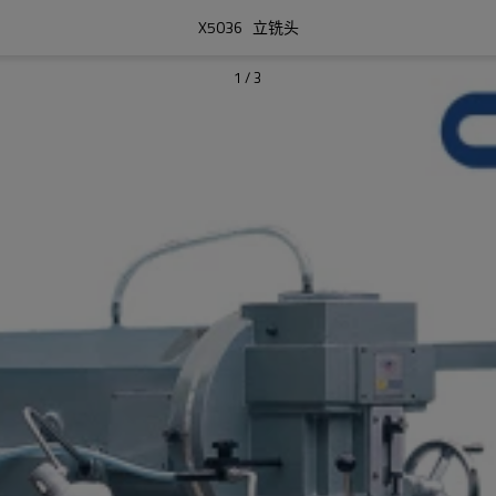
X5036   立铣头
1
/
3