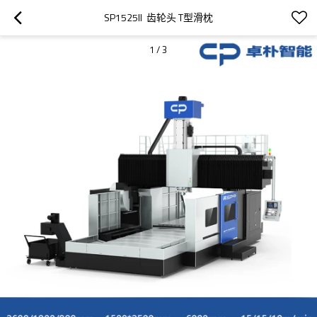
SP1525II  齿轮头 T型滑枕
1
/
3