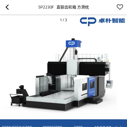
SP2230F   直联齿轮箱 方滑枕
1
/
3