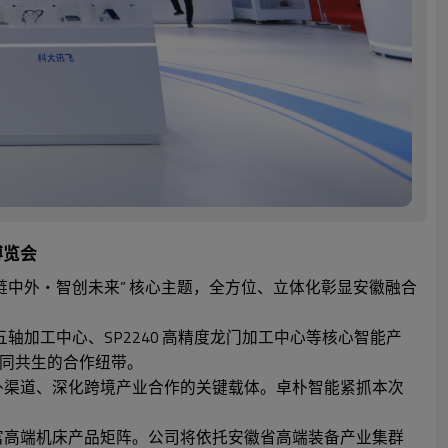
博览会
中外・智创未来” 核心主题，全方位、立体化彰显安徽融合
加工中心、SP2240 高精度龙门加工中心等核心智能产
同共生的合作纽带。
渠道、深化跨境产业合作的关键载体。卓朴智能紧抓本次
高端机床产品矩阵。公司将依托安徽省高端装备产业集群