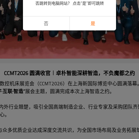
否跳转到电脑网站？ 点击“是”即可跳转
否
是
CCMT2026 圆满收官︱卓朴智能深耕智造，不负魔都之约
控机床展览会（CCMT2026）在上海新国际博览中心圆满落幕
字·互联·智造”
展会主题，圆满完成本次上海智造之约。
0余家境内外行业翘楚，吸引全国高端制造企业、行业专家及采购团
心。
与众多优质企业达成深度交流共识，为全国市场布局及业务拓展