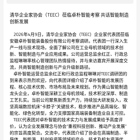
清华企业家协会（TEEC）莅临卓朴智能考察 共话智能制造
创新发展
2026年4月9日，清华企业家协会（TEEC）企业家代表团莅临
安徽卓朴智能装备股份有限公司考察调研。代表团一行深入生
产一线与技术现场，全面了解公司在工业母机领域的技术创
新、智能制造与产业应用成果。公司运营总监余红正、行政总
监程琳琳率核心管理团队热情接待，并与来访嘉宾开展深度交
流，共商智能制造创新与产业升级新路径。
卓朴智能运营总监余红正和行政总监程琳琳对TEEC调研团的
到来表示热烈欢迎，向代表团详细介绍了卓朴智能的发展历
程、核心技术优势、市场布局及未来规划。作为黄山智能制造
龙头企业，卓朴智能深耕工业母机领域，技术积淀深厚、制造
工艺扎实。当前公司聚焦新质生产力，持续加大研发投入，攻
坚高端数控机床“卡脖子”关键技术，稳步推进产品高端化、智
能化、绿色化转型，全力支撑国家高端装备制造业自主可控。
TEEC代表团对卓朴智能的技术实力与发展成果给予高度评
价，认为企业发展理念与协会“重视科技创新、推动产业发展”
的宗旨高度契合。交流中，代表团介绍了协会在高端制造、半
导体、新能源、科创投资等领域的产业、技术及校友资源优