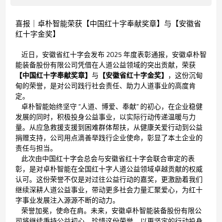
喜报｜卓朴智能荣获【中国红十字奉献奖章】与【安徽省
红十字金奖】
近日，安徽省红十字会发布 2025 年度表彰通报，安徽卓朴智
能装备股份有限公司凭借在人道公益领域的突出贡献，荣获
【中国红十字奉献奖章】
与
【安徽省红十字金奖】
，这份沉甸
甸的荣誉，是对公司践行社会责任、助力人道事业的高度肯
定。
卓朴智能始终坚守 “人道、博爱、奉献” 的初心，在企业稳健
发展的同时，积极投身公益事业，以实际行动传递温暖与力
量。从应急救援支援到困难群体帮扶，从健康关爱行动到公益
捐赠支持，公司用点滴善举践行企业使命，彰显了本土企业的
责任与担当。
此次由中国红十字会总会与安徽省红十字会联合审定的表
彰，是对卓朴智能在全国红十字人道公益领域卓越贡献的权威
认可。这份荣誉不仅是对过往公益行动的嘉奖，更激励着我们
继续深耕人道公益事业，带动更多社会力量汇聚爱心，为红十
字事业发展注入源源不断的动力。
荣誉加冕，使命在肩。未来，安徽卓朴智能装备股份有限公
司将继续秉持公益初心，珍惜这份荣誉，以更坚定的行动投身