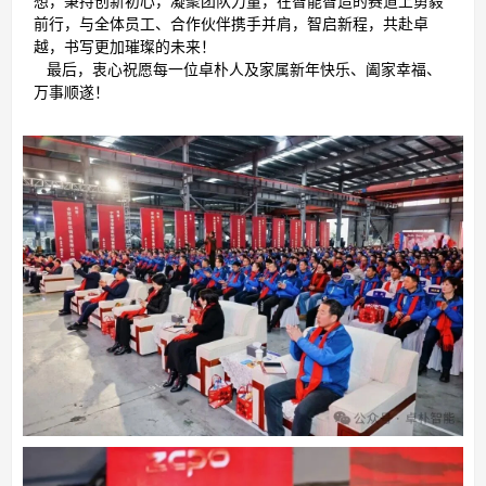
想，秉持创新初心，凝聚团队力量，在智能智造的赛道上勇毅
前行，与全体员工、合作伙伴携手并肩，智启新程，共赴卓
越，书写更加璀璨的未来！
最后，衷心祝愿每一位卓朴人及家属新年快乐、阖家幸福、
万事顺遂！