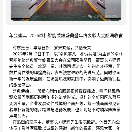
年会盛典 | 2026卓朴智能荣耀盛典暨年终表彰大会圆满收官
时序更替，华章日新；岁末欢聚，共话未来！
2026年2月13日下午，以“卓见非凡，朴诚共进”为主题的卓朴
智能年终盛典暨年终表彰大会在公司隆重举行。董事长方建辉
先生携全体员工欢聚一堂，共同回望过去一年的奋斗征程，细
数并肩作战的辉煌成就，表彰锐意进取的先进典范，同时擘画
新一年的发展蓝图，在温馨热烈的氛围中，奏响了迈向新征程
的激昂序曲。
盛典伊始，一段精心制作的回顾视频缓缓播放，瞬间将现场
观众带回到那历时两年多的筑梦时光。卓朴的全新园区从蓝图
变为实景，企业发展硬件载体的全面升级，每一帧画面都见证
着卓朴智能的稳步跨越与蓬勃发展，也让现场不时响起阵阵掌
声与共鸣。
在热烈的掌声中，董事长方建辉先生发表致辞。他首先向全
体员工及其家属致以诚挚的感谢与新年的祝福，感恩大家一年