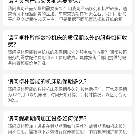
请问贵司产品交货期需要多久？
请问贵司产品交货期需要多久？ 因我司产品序列和机型较多，通
常情况下标准配置的立加、车床交货期在35天左右；龙门、卧加
等产品交货期在60天左右。但是根据不同配置选择和订单的紧急
程度，交货期会有所不同，具体请询问我司销售部门或者各区域
业务经理。
请问卓朴智能数控机床的质保期以外的服务如何收
费？
请问卓朴智能数控机床的质保期以外的服务如何收费？ 通常按照
服务的需求配件费用和人工费用收费，具体按售后部门提供的服
务内容和报价单为准。
请问卓朴智能的机床质保期多久？
请问卓朴智能的数控机床质保期多久？ 按售后标准，正常质保期
为12个月（以机床出厂时间开始计算）；特殊情况，以签订合同
为准。
请问假期期间加工设备如何保养？
请问卓朴智加工设备在假期期间如何保养？ 放假期间如机床长时
间不使用，需按以下步骤进行保养和使用： 节前机床维护和关机